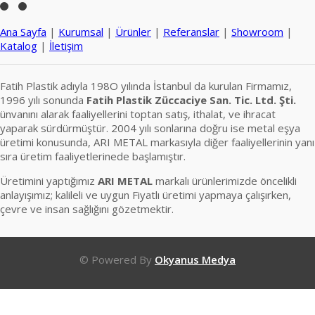
Ana Sayfa
|
Kurumsal
|
Ürünler
|
Referanslar
|
Showroom
|
Katalog
|
İletişim
Fatih Plastik adıyla 198O yılında İstanbul da kurulan Firmamız,
1996 yılı sonunda
Fatih Plastik Züccaciye San. Tic. Ltd. Şti.
ünvanını alarak faaliyellerini toptan satış, ithalat, ve ihracat
yaparak sürdürmüştür. 2004 yılı sonlarına doğru ise metal eşya
üretimi konusunda, ARI METAL markasıyla diğer faaliyellerinin yanı
sıra üretim faaliyetlerinede başlamıştır.
Üretimini yaptığımız
ARI METAL
markalı ürünlerimizde öncelikli
anlayışımız; kalileli ve uygun Fiyatlı üretimi yapmaya çalışırken,
çevre ve insan sağlığını gözetmektir.
© Powered By
Okyanus Medya