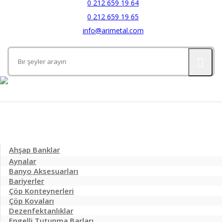
0 212 659 19 64
0 212 659 19 65
info@arimetal.com
Kategoriler
Ahşap Banklar
Aynalar
Banyo Aksesuarları
Bariyerler
Çöp Konteynerleri
Çöp Kovaları
Galvanizli Çöp Konteynerleri
Dezenfektanlıklar
Pedallı Çöp Kovaları
Plastik Çöp Konteynerleri
Engelli Tutunma Barları