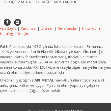
İSTOÇ 32.ADA NO:32 BAĞCILAR İSTANBUL
Ana Sayfa
|
Kurumsal
|
Ürünler
|
Referanslar
|
Showroom
|
Katalog
|
İletişim
Fatih Plastik adıyla 198O yılında İstanbul da kurulan Firmamız,
1996 yılı sonunda
Fatih Plastik Züccaciye San. Tic. Ltd. Şti.
ünvanını alarak faaliyellerini toptan satış, ithalat, ve ihracat
yaparak sürdürmüştür. 2004 yılı sonlarına doğru ise metal eşya
üretimi konusunda, ARI METAL markasıyla diğer faaliyellerinin yanı
sıra üretim faaliyetlerinede başlamıştır.
Üretimini yaptığımız
ARI METAL
markalı ürünlerimizde öncelikli
anlayışımız; kalileli ve uygun Fiyatlı üretimi yapmaya çalışırken,
çevre ve insan sağlığını gözetmektir.