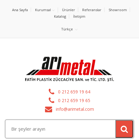
Ana Sayfa
Kurumsal
Ürünler
Referanslar
Showroom
Katalog
İletişim
Türkçe
0 212 659 19 64
0 212 659 19 65
info@arimetal.com