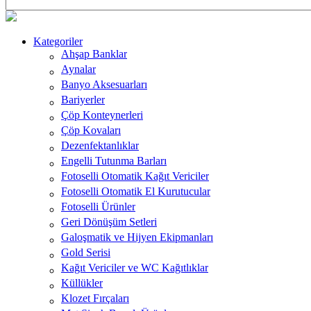
Kategoriler
Ahşap Banklar
Aynalar
Banyo Aksesuarları
Bariyerler
Çöp Konteynerleri
Çöp Kovaları
Dezenfektanlıklar
Engelli Tutunma Barları
Fotoselli Otomatik Kağıt Vericiler
Fotoselli Otomatik El Kurutucular
Fotoselli Ürünler
Geri Dönüşüm Setleri
Galoşmatik ve Hijyen Ekipmanları
Gold Serisi
Kağıt Vericiler ve WC Kağıtlıklar
Küllükler
Klozet Fırçaları