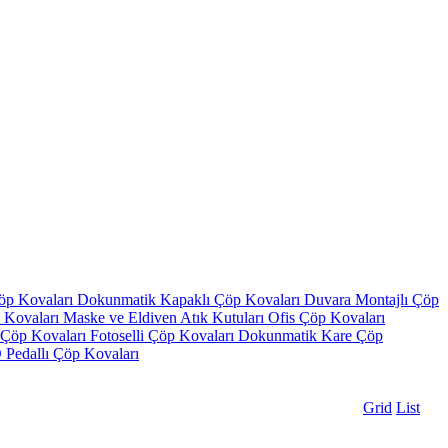
Çöp Kovaları
Dokunmatik Kapaklı Çöp Kovaları
Duvara Montajlı Çöp
 Kovaları
Maske ve Eldiven Atık Kutuları
Ofis Çöp Kovaları
ı Çöp Kovaları
Fotoselli Çöp Kovaları
Dokunmatik Kare Çöp
Pedallı Çöp Kovaları
Grid
List