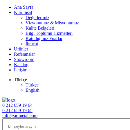
Ana Sayfa
Kurumsal
Değerlerimiz
Vizyonumuz & Misyonumuz
Kalite Belgeleri
Bilgi Toplumu Hizmetleri
Katıldığımız Fuarlar
İhracat
Ürünler
Referanslar
Showroom
Katalog
İletişim
Türkçe
Türkçe
English
0 212 659 19 64
0 212 659 19 65
info@arimetal.com