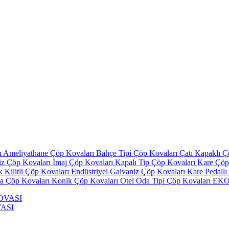
ı
Ameliyathane Çöp Kovaları
Bahçe Tipi Çöp Kovaları
Çatı Kapaklı 
iz Çöp Kovaları
İmaj Çöp Kovaları
Kapalı Tip Çöp Kovaları
Kare Çöp
ik Kilitli Çöp Kovaları
Endüstriyel Galvaniz Çöp Kovaları
Kare Pedall
ra Çöp Kovaları
Konik Çöp Kovaları
Otel Oda Tipi Çöp Kovaları
EKO 
ASI