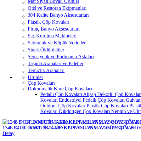
Mat Siyah Boyalı Ürünler
Otel ve Restoran Ekipmanları
304 Kalite Banyo Aksesuarları
Plastik Çöp Kovaları
Pirinç Banyo Aksesuarları
Saç Kurutma Makineleri
Sabunluk ve Köpük Vericiler
Sinek Öldürücüler
Şemsiyelik ve Portmanto Askıları
Taşıma Arabaları ve Paletler
Temizlik Arabaları
Ürünler
Çöp Kovaları
Dokunmatik Kare Çöp Kovaları
Pedallı Çöp Kovaları
Ahşap Dekorlu Çöp Kovalar
Kovaları
Endüstriyel Pedallı Çöp Kovaları
Galvan
Outdoor Çöp Kovaları
Plastik Çöp Kovaları
Plast
Kovaları
Dikdörtgen Çöp Kovaları
Neptün ve Ult
1345 DOKUNMATİK KAPAKLI PASLANMAZ ÇÖP KOVASI
1346 54 LT DOKUNMATİK KAPAKLI PASLANMAZ ÇÖP KOV
Detay
Detay