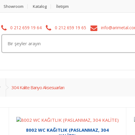
Showroom
Katalog
İletişim
0 212 659 19 64
0 212 659 19 65
info@arimetal.c
r
304 Kalite Banyo Aksesuarları
8002 WC KAĞITLIK (PASLANMAZ, 304