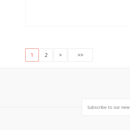
1
2
>
>>