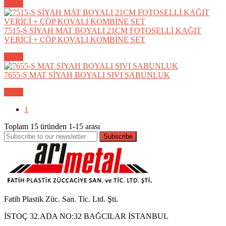
Detay
7515-S SİYAH MAT BOYALI 21CM FOTOSELLİ KAĞIT
VERİCİ + ÇÖP KOVALI KOMBİNE SET
Detay
7655-S MAT SİYAH BOYALI SIVI SABUNLUK
Detay
1
Toplam
15
üründen
1-15
arası
Subscribe
Fatih Plastik Züc. San. Tic. Ltd. Şti.
İSTOÇ 32.ADA NO:32 BAĞCILAR İSTANBUL