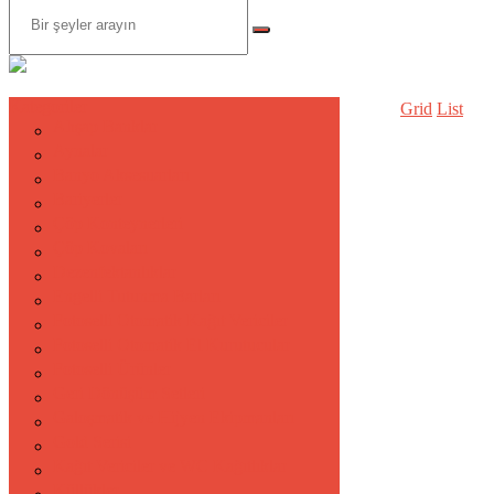
Kategoriler
Grid
List
Ahşap Banklar
Aynalar
Banyo Aksesuarları
Bariyerler
Çöp Konteynerleri
Çöp Kovaları
Dezenfektanlıklar
Engelli Tutunma Barları
Fotoselli Otomatik Kağıt Vericiler
Fotoselli Otomatik El Kurutucular
Fotoselli Ürünler
Geri Dönüşüm Setleri
Galoşmatik ve Hijyen Ekipmanları
Gold Serisi
Kağıt Vericiler ve WC Kağıtlıklar
Küllükler