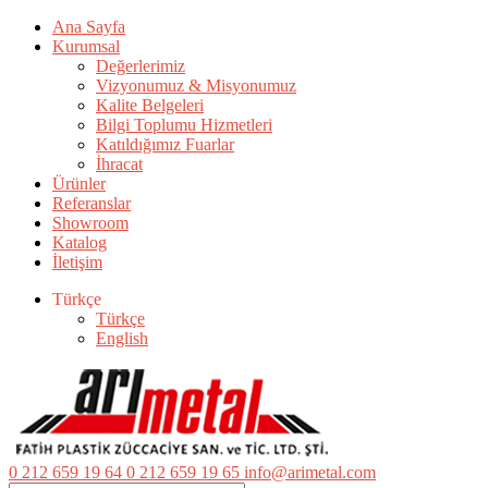
Ana Sayfa
Kurumsal
Değerlerimiz
Vizyonumuz & Misyonumuz
Kalite Belgeleri
Bilgi Toplumu Hizmetleri
Katıldığımız Fuarlar
İhracat
Ürünler
Referanslar
Showroom
Katalog
İletişim
Türkçe
Türkçe
English
0 212 659 19 64
0 212 659 19 65
info@arimetal.com