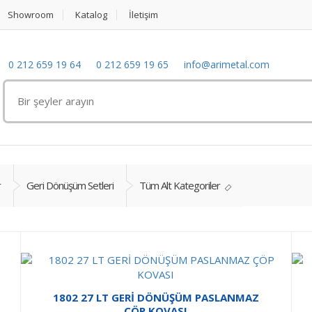
Showroom
Katalog
İletişim
0 212 659 19 64
0 212 659 19 65
info@arimetal.com
r
Geri Dönüşüm Setleri
Tüm Alt Kategoriler
1802 27 LT GERİ DÖNÜŞÜM PASLANMAZ
ÇÖP KOVASI