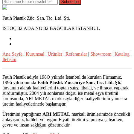
Subscribe
Fatih Plastik Züc. San. Tic. Ltd. Şti.
İSTOÇ 32.ADA NO:32 BAĞCILAR İSTANBUL
Ana Sayfa
|
Kurumsal
|
Ürünler
|
Referanslar
|
Showroom
|
Katalog
|
İletişim
Fatih Plastik adıyla 198O yılında İstanbul da kurulan Firmamız,
1996 yılı sonunda
Fatih Plastik Züccaciye San. Tic. Ltd. Şti.
ünvanını alarak faaliyellerini toptan satış, ithalat, ve ihracat yaparak
sürdürmüştür. 2004 yılı sonlarına doğru ise metal eşya üretimi
konusunda, ARI METAL markasıyla diğer faaliyellerinin yanı sıra
üretim faaliyetlerinede başlamıştır.
Üretimini yaptığımız
ARI METAL
markalı ürünlerimizde öncelikli
anlayışımız; kalileli ve uygun Fiyatlı üretimi yapmaya çalışırken,
çevre ve insan sağlığını gözetmektir.