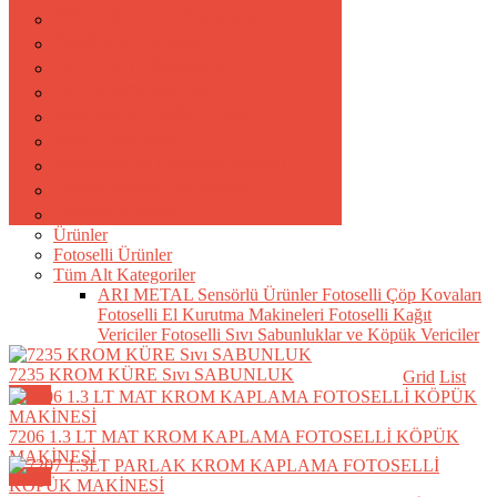
304 Kalite Banyo Aksesuarları
Plastik Çöp Kovaları
Pirinç Banyo Aksesuarları
Saç Kurutma Makineleri
Sabunluk ve Köpük Vericiler
Sinek Öldürücüler
Şemsiyelik ve Portmanto Askıları
Taşıma Arabaları ve Paletler
Temizlik Arabaları
Ürünler
Fotoselli Ürünler
Tüm Alt Kategoriler
ARI METAL Sensörlü Ürünler
Fotoselli Çöp Kovaları
Fotoselli El Kurutma Makineleri
Fotoselli Kağıt
Vericiler
Fotoselli Sıvı Sabunluklar ve Köpük Vericiler
7235 KROM KÜRE Sıvı SABUNLUK
Grid
List
Detay
7206 1.3 LT MAT KROM KAPLAMA FOTOSELLİ KÖPÜK
MAKİNESİ
Detay