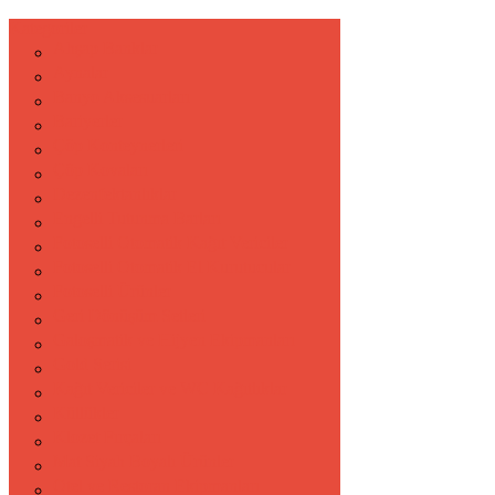
Kategoriler
Ahşap Banklar
Aynalar
Banyo Aksesuarları
Bariyerler
Çöp Konteynerleri
Çöp Kovaları
Dezenfektanlıklar
Engelli Tutunma Barları
Fotoselli Otomatik Kağıt Vericiler
Fotoselli Otomatik El Kurutucular
Fotoselli Ürünler
Geri Dönüşüm Setleri
Galoşmatik ve Hijyen Ekipmanları
Gold Serisi
Kağıt Vericiler ve WC Kağıtlıklar
Küllükler
Klozet Fırçaları
Mat Siyah Boyalı Ürünler
Otel ve Restoran Ekipmanları