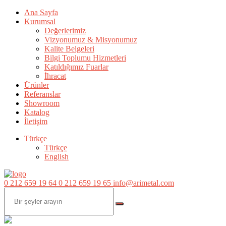
Ana Sayfa
Kurumsal
Değerlerimiz
Vizyonumuz & Misyonumuz
Kalite Belgeleri
Bilgi Toplumu Hizmetleri
Katıldığımız Fuarlar
İhracat
Ürünler
Referanslar
Showroom
Katalog
İletişim
Türkçe
Türkçe
English
0 212 659 19 64
0 212 659 19 65
info@arimetal.com