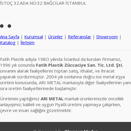
İSTOÇ 32.ADA NO:32 BAĞCILAR İSTANBUL
Ana Sayfa
|
Kurumsal
|
Ürünler
|
Referanslar
|
Showroom
|
Katalog
|
İletişim
Fatih Plastik adıyla 198O yılında İstanbul da kurulan Firmamız,
1996 yılı sonunda
Fatih Plastik Züccaciye San. Tic. Ltd. Şti.
ünvanını alarak faaliyellerini toptan satış, ithalat, ve ihracat
yaparak sürdürmüştür. 2004 yılı sonlarına doğru ise metal eşya
üretimi konusunda, ARI METAL markasıyla diğer faaliyellerinin yanı
sıra üretim faaliyetlerinede başlamıştır.
Üretimini yaptığımız
ARI METAL
markalı ürünlerimizde öncelikli
anlayışımız; kalileli ve uygun Fiyatlı üretimi yapmaya çalışırken,
çevre ve insan sağlığını gözetmektir.