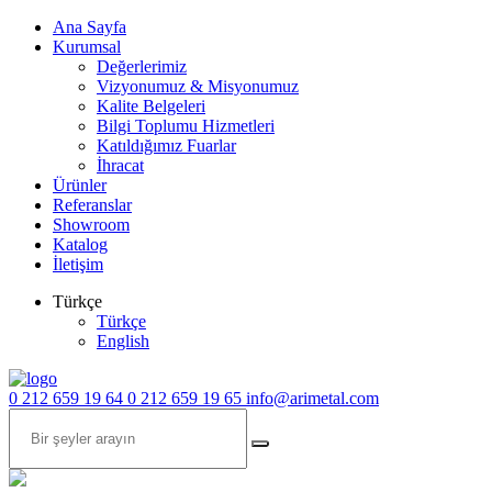
Ana Sayfa
Kurumsal
Değerlerimiz
Vizyonumuz & Misyonumuz
Kalite Belgeleri
Bilgi Toplumu Hizmetleri
Katıldığımız Fuarlar
İhracat
Ürünler
Referanslar
Showroom
Katalog
İletişim
Türkçe
Türkçe
English
0 212 659 19 64
0 212 659 19 65
info@arimetal.com