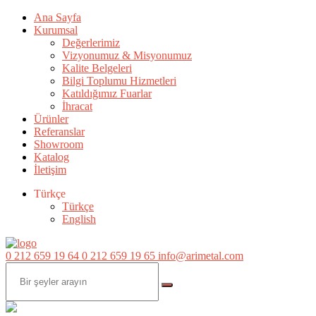
Ana Sayfa
Kurumsal
Değerlerimiz
Vizyonumuz & Misyonumuz
Kalite Belgeleri
Bilgi Toplumu Hizmetleri
Katıldığımız Fuarlar
İhracat
Ürünler
Referanslar
Showroom
Katalog
İletişim
Türkçe
Türkçe
English
0 212 659 19 64
0 212 659 19 65
info@arimetal.com