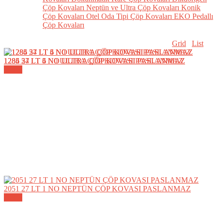
Çöp Kovaları
Neptün ve Ultra Çöp Kovaları
Konik
Çöp Kovaları
Otel Oda Tipi Çöp Kovaları
EKO Pedallı
Çöp Kovaları
Grid
List
1284 27 LT 4 NO ULTRA ÇÖP KOVASI PASLANMAZ
1285 34 LT 5 NO ULTRA ÇÖP KOVASI PASLANMAZ
1286 57 LT 6 N0 ULTRA ÇÖP KOVASI PASLANMAZ
Detay
Detay
Detay
2051 27 LT 1 NO NEPTÜN ÇÖP KOVASI PASLANMAZ
Detay