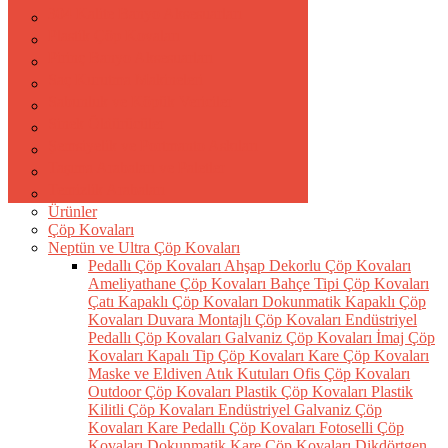
304 Kalite Banyo Aksesuarları
Plastik Çöp Kovaları
Pirinç Banyo Aksesuarları
Saç Kurutma Makineleri
Sabunluk ve Köpük Vericiler
Sinek Öldürücüler
Şemsiyelik ve Portmanto Askıları
Taşıma Arabaları ve Paletler
Temizlik Arabaları
Ürünler
Çöp Kovaları
Neptün ve Ultra Çöp Kovaları
Pedallı Çöp Kovaları
Ahşap Dekorlu Çöp Kovaları
Ameliyathane Çöp Kovaları
Bahçe Tipi Çöp Kovaları
Çatı Kapaklı Çöp Kovaları
Dokunmatik Kapaklı Çöp
Kovaları
Duvara Montajlı Çöp Kovaları
Endüstriyel
Pedallı Çöp Kovaları
Galvaniz Çöp Kovaları
İmaj Çöp
Kovaları
Kapalı Tip Çöp Kovaları
Kare Çöp Kovaları
Maske ve Eldiven Atık Kutuları
Ofis Çöp Kovaları
Outdoor Çöp Kovaları
Plastik Çöp Kovaları
Plastik
Kilitli Çöp Kovaları
Endüstriyel Galvaniz Çöp
Kovaları
Kare Pedallı Çöp Kovaları
Fotoselli Çöp
Kovaları
Dokunmatik Kare Çöp Kovaları
Dikdörtgen