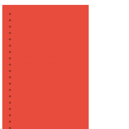
Kategoriler
Ahşap Banklar
Aynalar
Banyo Aksesuarları
Bariyerler
Çöp Konteynerleri
Çöp Kovaları
Dezenfektanlıklar
Engelli Tutunma Barları
Fotoselli Otomatik Kağıt Vericiler
Fotoselli Otomatik El Kurutucular
Fotoselli Ürünler
Geri Dönüşüm Setleri
Galoşmatik ve Hijyen Ekipmanları
Gold Serisi
Kağıt Vericiler ve WC Kağıtlıklar
Küllükler
Klozet Fırçaları
Mat Siyah Boyalı Ürünler
Otel ve Restoran Ekipmanları