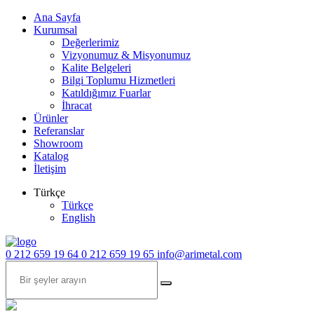
Ana Sayfa
Kurumsal
Değerlerimiz
Vizyonumuz & Misyonumuz
Kalite Belgeleri
Bilgi Toplumu Hizmetleri
Katıldığımız Fuarlar
İhracat
Ürünler
Referanslar
Showroom
Katalog
İletişim
Türkçe
Türkçe
English
0 212 659 19 64
0 212 659 19 65
info@arimetal.com