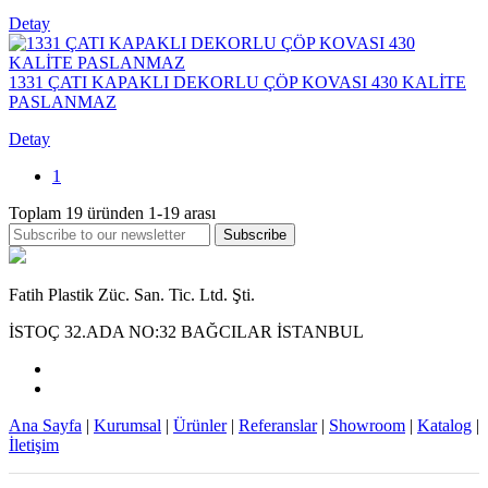
Detay
1331 ÇATI KAPAKLI DEKORLU ÇÖP KOVASI 430 KALİTE
PASLANMAZ
Detay
1
Toplam
19
üründen
1-19
arası
Subscribe
Fatih Plastik Züc. San. Tic. Ltd. Şti.
İSTOÇ 32.ADA NO:32 BAĞCILAR İSTANBUL
Ana Sayfa
|
Kurumsal
|
Ürünler
|
Referanslar
|
Showroom
|
Katalog
|
İletişim