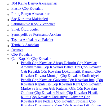
304 Kalite Banyo Aksesuarları
Plastik Çöp Kovaları
Pirinç Banyo Aksesuarları
Saç Kurutma Makineleri
Sabunluk ve Köpük Vericiler
Sinek Öldürücüler
Şemsiyelik ve Portmanto Askıları
Taşıma Arabaları ve Paletler
Temizlik Arabaları
Ürünler
Çöp Kovaları
Çatı Kapaklı Çöp Kovaları
Pedallı Çöp Kovaları
Ahşap Dekorlu Çöp Kovaları
Ameliyathane Çöp Kovaları
Bahçe Tipi Çöp Kovaları
Çatı Kapaklı Çöp Kovaları
Dokunmatik Kapaklı Çöp
Kovaları
Duvara Montajlı Çöp Kovaları
Endüstriyel
Pedallı Çöp Kovaları
Galvaniz Çöp Kovaları
İmaj Çöp
Kovaları
Kapalı Tip Çöp Kovaları
Kare Çöp Kovaları
Maske ve Eldiven Atık Kutuları
Ofis Çöp Kovaları
Outdoor Çöp Kovaları
Plastik Çöp Kovaları
Plastik
Kilitli Çöp Kovaları
Endüstriyel Galvaniz Çöp
Kovaları
Kare Pedallı Çöp Kovaları
Fotoselli Çöp
Kovaları
Dokunmatik Kare Çöp Kovaları
Dikdörtgen