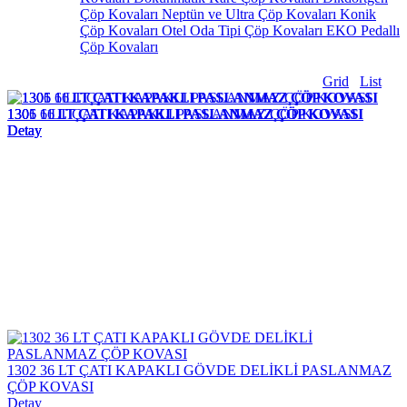
Çöp Kovaları
Neptün ve Ultra Çöp Kovaları
Konik
Çöp Kovaları
Otel Oda Tipi Çöp Kovaları
EKO Pedallı
Çöp Kovaları
Grid
List
1301 6 LT ÇATI KAPAKLI PASLANMAZ ÇÖP KOVASI
1305 11 LT ÇATI KAPAKLI PASLANMAZ ÇÖP KOVASI
1306 16 LT ÇATI KAPAKLI PASLANMAZ ÇÖP KOVASI
Detay
Detay
Detay
1302 36 LT ÇATI KAPAKLI GÖVDE DELİKLİ PASLANMAZ
ÇÖP KOVASI
Detay