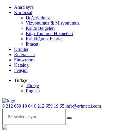
Ana Sayfa
Kurumsal
Değerlerimiz
Vizyonumuz & Misyonumuz
Kalite Belgeleri
Bilgi Toplumu Hizmetleri
Katıldığımız Fuarlar
İhracat
Ürünler
Referanslar
Showroom
Katalog
İletişim
Türkçe
Türkçe
English
0 212 659 19 64
0 212 659 19 65
info@arimetal.com