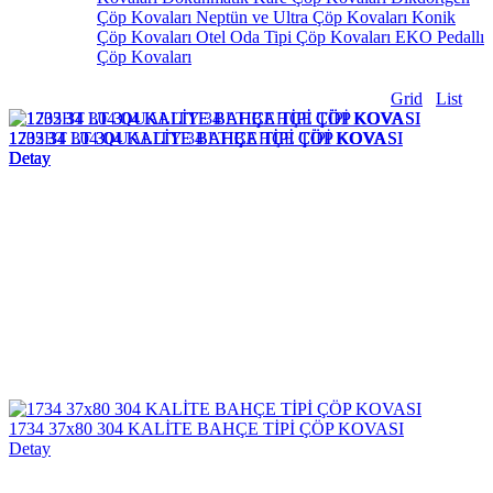
Çöp Kovaları
Neptün ve Ultra Çöp Kovaları
Konik
Çöp Kovaları
Otel Oda Tipi Çöp Kovaları
EKO Pedallı
Çöp Kovaları
Grid
List
1732 34 LT 304 KALİTE BAHÇE TİPİ ÇÖP KOVASI
1205BT 304 QUALITY 34 LT BAHÇE TİPİ KOVA
1733 34 LT 304 KALİTE BAHÇE TİPİ ÇÖP KOVASI
Detay
Detay
Detay
1734 37x80 304 KALİTE BAHÇE TİPİ ÇÖP KOVASI
Detay