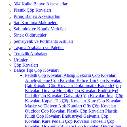
304 Kalite Banyo Aksesuarları
Plastik Çöp Kovaları
Pirinç Banyo Aksesuarları
Saç Kurutma Makineleri
Sabunluk ve Köpük Vericiler
Sinek Öldürücüler
Şemsiyelik ve Portmanto Askıları
Taşıma Arabaları ve Paletler
Temizlik Arabaları
Ürünler
Çöp Kovaları
Bahçe Tipi Çöp Kovaları
Pedallı Çöp Kovaları
Ahşap Dekorlu Çöp Kovaları
Ameliyathane Çöp Kovaları
Bahçe Tipi Çöp Kovaları
Çatı Kapaklı Çöp Kovaları
Dokunmatik Kapaklı Çöp
Kovaları
Duvara Montajlı Çöp Kovaları
Endüstriyel
Pedallı Çöp Kovaları
Galvaniz Çöp Kovaları
İmaj Çöp
Kovaları
Kapalı Tip Çöp Kovaları
Kare Çöp Kovaları
Maske ve Eldiven Atık Kutuları
Ofis Çöp Kovaları
Outdoor Çöp Kovaları
Plastik Çöp Kovaları
Plastik
Kilitli Çöp Kovaları
Endüstriyel Galvaniz Çöp
Kovaları
Kare Pedallı Çöp Kovaları
Fotoselli Çöp
Kovaları
Dokunmatik Kare Çöp Kovaları
Dikdörtgen