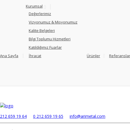
Kurumsal
Değerlerimiz
Vizyonumuz & Misyonumuz
Kalite Belgeleri
Bilgi Toplumu Hizmetleri
Katıldığımız Fuarlar
Ana Sayfa
İhracat
Ürünler
Referansla
 212 659 19 64
0 212 659 19 65
info@arimetal.com