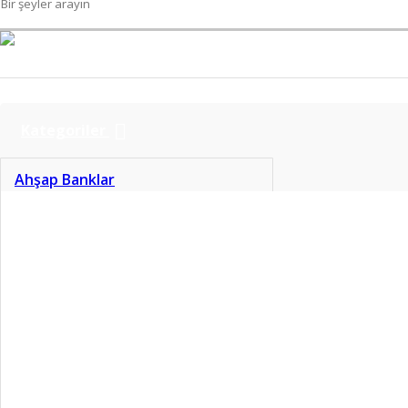
Kategoriler
Ahşap Banklar
Aynalar
Banyo Aksesuarları
Bariyerler
Çöp Konteynerleri
Çöp Kovaları