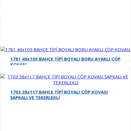
Kovaları
Plastik Çöp Kovaları
Plastik Kilitli Çöp Kovaları
Endüstriyel Galvaniz Çöp Kovaları
Kare Pedallı Çöp
Kovaları
Fotoselli Çöp Kovaları
Dokunmatik Kare Çöp
Kovaları
Dikdörtgen Çöp Kovaları
Neptün ve Ultra Çöp
Kovaları
Konik Çöp Kovaları
Otel Oda Tipi Çöp Kovaları
EKO Pedallı Çöp Kovaları
Grid
List
1760 34 LT BAHÇE TİPİ PASLANMAZ ÇÖP
1701 38x111 BAHÇE TİP BOYALI ÇÖP KOVASI
KOVASI
1719 38x111 BAHÇE TİPİ PASLANMAZ ÇÖP KOVASI
1781 40x105 BAHÇE TİPİ BOYALI BORU AYAKLI ÇÖP
KOVASI
1703 38x117 BAHÇE TİPİ BOYALI ÇÖP KOVASI
ŞAPKALI VE TEKERLEKLİ