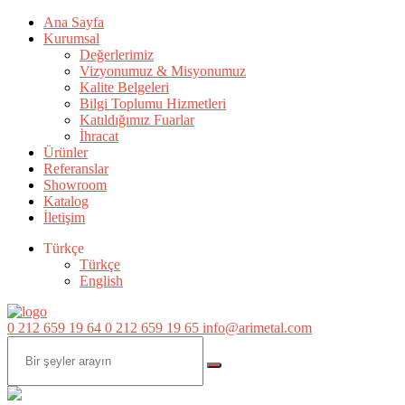
Ana Sayfa
Kurumsal
Değerlerimiz
Vizyonumuz & Misyonumuz
Kalite Belgeleri
Bilgi Toplumu Hizmetleri
Katıldığımız Fuarlar
İhracat
Ürünler
Referanslar
Showroom
Katalog
İletişim
Türkçe
Türkçe
English
0 212 659 19 64
0 212 659 19 65
info@arimetal.com