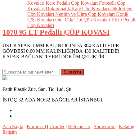
Kovaları
Kare Pedallı Çöp Kovaları
Fotoselli Çöp
Kovaları
Dokunmatik Kare Çöp Kovaları
Dikdörtgen
Çöp Kovaları
Neptün ve Ultra Çöp Kovaları
Konik
Çöp Kovaları
Otel Oda Tipi Çöp Kovaları
EKO Pedallı
Çöp Kovaları
1070 95 LT Pedallı ÇÖP KOVASI
ÜST KAPAK 1 MM KALINLIĞINDA 304 KALİTEDİR
GÖVDESİ 0,60 MM KALINLIĞINDA 430 KALİTEDİR
KAPAK BAĞLANTI YERİ DÖKÜM ÇELİKTİR
Subscribe
Fatih Plastik Züc. San. Tic. Ltd. Şti.
İSTOÇ 32.ADA NO:32 BAĞCILAR İSTANBUL
Ana Sayfa
|
Kurumsal
|
Ürünler
|
Referanslar
|
Showroom
|
Katalog
|
İletişim