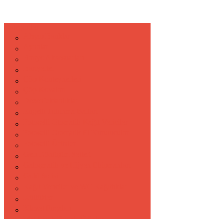
Kategoriler
Ahşap Banklar
Aynalar
Banyo Aksesuarları
Bariyerler
Çöp Konteynerleri
Çöp Kovaları
Dezenfektanlıklar
Engelli Tutunma Barları
Fotoselli Otomatik Kağıt Vericiler
Fotoselli Otomatik El Kurutucular
Fotoselli Ürünler
Geri Dönüşüm Setleri
Galoşmatik ve Hijyen Ekipmanları
Gold Serisi
Kağıt Vericiler ve WC Kağıtlıklar
Küllükler
Klozet Fırçaları
Mat Siyah Boyalı Ürünler