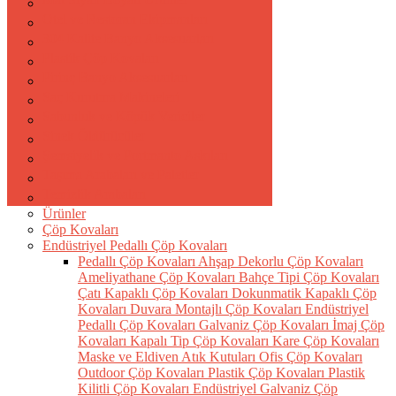
Otel ve Restoran Ekipmanları
304 Kalite Banyo Aksesuarları
Plastik Çöp Kovaları
Pirinç Banyo Aksesuarları
Saç Kurutma Makineleri
Sabunluk ve Köpük Vericiler
Sinek Öldürücüler
Şemsiyelik ve Portmanto Askıları
Taşıma Arabaları ve Paletler
Temizlik Arabaları
Ürünler
Çöp Kovaları
Endüstriyel Pedallı Çöp Kovaları
Pedallı Çöp Kovaları
Ahşap Dekorlu Çöp Kovaları
Ameliyathane Çöp Kovaları
Bahçe Tipi Çöp Kovaları
Çatı Kapaklı Çöp Kovaları
Dokunmatik Kapaklı Çöp
Kovaları
Duvara Montajlı Çöp Kovaları
Endüstriyel
Pedallı Çöp Kovaları
Galvaniz Çöp Kovaları
İmaj Çöp
Kovaları
Kapalı Tip Çöp Kovaları
Kare Çöp Kovaları
Maske ve Eldiven Atık Kutuları
Ofis Çöp Kovaları
Outdoor Çöp Kovaları
Plastik Çöp Kovaları
Plastik
Kilitli Çöp Kovaları
Endüstriyel Galvaniz Çöp