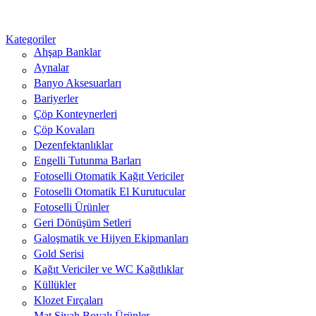
Kategoriler
Ahşap Banklar
Aynalar
Banyo Aksesuarları
Bariyerler
Çöp Konteynerleri
Çöp Kovaları
Dezenfektanlıklar
Engelli Tutunma Barları
Fotoselli Otomatik Kağıt Vericiler
Fotoselli Otomatik El Kurutucular
Fotoselli Ürünler
Geri Dönüşüm Setleri
Galoşmatik ve Hijyen Ekipmanları
Gold Serisi
Kağıt Vericiler ve WC Kağıtlıklar
Küllükler
Klozet Fırçaları
Mat Siyah Boyalı Ürünler