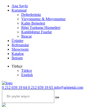
Ana Sayfa
Kurumsal
Değerlerimiz
Vizyonumuz & Misyonumuz
Kalite Belgeleri
Bilgi Toplumu Hizmetleri
Katıldığımız Fuarlar
İhracat
Ürünler
Referanslar
Showroom
Katalog
İletişim
Türkçe
Türkçe
English
0 212 659 19 64
0 212 659 19 65
info@arimetal.com