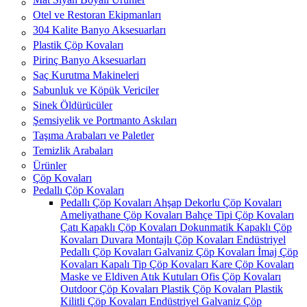
Otel ve Restoran Ekipmanları
304 Kalite Banyo Aksesuarları
Plastik Çöp Kovaları
Pirinç Banyo Aksesuarları
Saç Kurutma Makineleri
Sabunluk ve Köpük Vericiler
Sinek Öldürücüler
Şemsiyelik ve Portmanto Askıları
Taşıma Arabaları ve Paletler
Temizlik Arabaları
Ürünler
Çöp Kovaları
Pedallı Çöp Kovaları
Pedallı Çöp Kovaları
Ahşap Dekorlu Çöp Kovaları
Ameliyathane Çöp Kovaları
Bahçe Tipi Çöp Kovaları
Çatı Kapaklı Çöp Kovaları
Dokunmatik Kapaklı Çöp
Kovaları
Duvara Montajlı Çöp Kovaları
Endüstriyel
Pedallı Çöp Kovaları
Galvaniz Çöp Kovaları
İmaj Çöp
Kovaları
Kapalı Tip Çöp Kovaları
Kare Çöp Kovaları
Maske ve Eldiven Atık Kutuları
Ofis Çöp Kovaları
Outdoor Çöp Kovaları
Plastik Çöp Kovaları
Plastik
Kilitli Çöp Kovaları
Endüstriyel Galvaniz Çöp