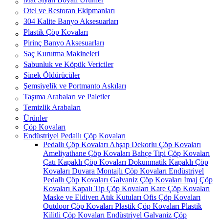
Otel ve Restoran Ekipmanları
304 Kalite Banyo Aksesuarları
Plastik Çöp Kovaları
Pirinç Banyo Aksesuarları
Saç Kurutma Makineleri
Sabunluk ve Köpük Vericiler
Sinek Öldürücüler
Şemsiyelik ve Portmanto Askıları
Taşıma Arabaları ve Paletler
Temizlik Arabaları
Ürünler
Çöp Kovaları
Endüstriyel Pedallı Çöp Kovaları
Pedallı Çöp Kovaları
Ahşap Dekorlu Çöp Kovaları
Ameliyathane Çöp Kovaları
Bahçe Tipi Çöp Kovaları
Çatı Kapaklı Çöp Kovaları
Dokunmatik Kapaklı Çöp
Kovaları
Duvara Montajlı Çöp Kovaları
Endüstriyel
Pedallı Çöp Kovaları
Galvaniz Çöp Kovaları
İmaj Çöp
Kovaları
Kapalı Tip Çöp Kovaları
Kare Çöp Kovaları
Maske ve Eldiven Atık Kutuları
Ofis Çöp Kovaları
Outdoor Çöp Kovaları
Plastik Çöp Kovaları
Plastik
Kilitli Çöp Kovaları
Endüstriyel Galvaniz Çöp