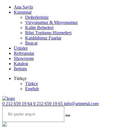
Ana Sayfa
Kurumsal
Değerlerimiz
Vizyonumuz & Misyonumuz
Kalite Belgeleri
Bilgi Toplumu Hizmetleri
Katıldığımız Fuarlar
İhracat
Ürünler
Referanslar
Showroom
Katalog
İletişim
Türkçe
Türkçe
English
0 212 659 19 64
0 212 659 19 65
info@arimetal.com