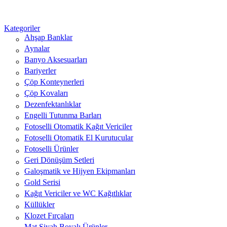
Kategoriler
Ahşap Banklar
Aynalar
Banyo Aksesuarları
Bariyerler
Çöp Konteynerleri
Çöp Kovaları
Dezenfektanlıklar
Engelli Tutunma Barları
Fotoselli Otomatik Kağıt Vericiler
Fotoselli Otomatik El Kurutucular
Fotoselli Ürünler
Geri Dönüşüm Setleri
Galoşmatik ve Hijyen Ekipmanları
Gold Serisi
Kağıt Vericiler ve WC Kağıtlıklar
Küllükler
Klozet Fırçaları
Mat Siyah Boyalı Ürünler