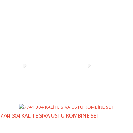
Sinek Öldürücüler
Şemsiyelik ve Portmanto Askıları
Taşıma Arabaları ve Paletler
Temizlik Arabaları
Ürünler
Kağıt Vericiler Ve WC Kağıtlıklar
Kombine Setler
Z Katlama Kağıtlık ve Klozet Kapak Kağıt Vericiler
Kombine
Setler
Tuvalet Kağıt Vericiler
7741 304 KALİTE SIVA ÜSTÜ KOMBİNE SET