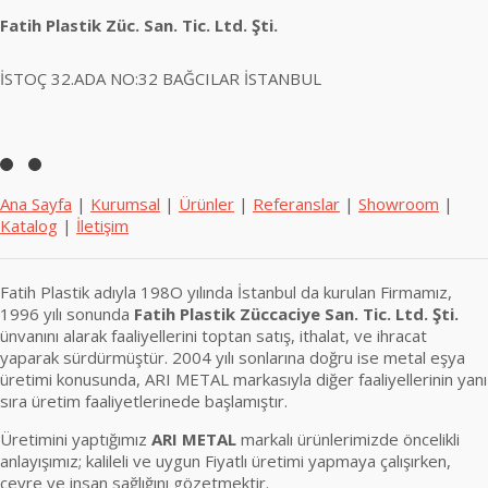
Fatih Plastik Züc. San. Tic. Ltd. Şti.
İSTOÇ 32.ADA NO:32 BAĞCILAR İSTANBUL
Ana Sayfa
|
Kurumsal
|
Ürünler
|
Referanslar
|
Showroom
|
Katalog
|
İletişim
Fatih Plastik adıyla 198O yılında İstanbul da kurulan Firmamız,
1996 yılı sonunda
Fatih Plastik Züccaciye San. Tic. Ltd. Şti.
ünvanını alarak faaliyellerini toptan satış, ithalat, ve ihracat
yaparak sürdürmüştür. 2004 yılı sonlarına doğru ise metal eşya
üretimi konusunda, ARI METAL markasıyla diğer faaliyellerinin yanı
sıra üretim faaliyetlerinede başlamıştır.
Üretimini yaptığımız
ARI METAL
markalı ürünlerimizde öncelikli
anlayışımız; kalileli ve uygun Fiyatlı üretimi yapmaya çalışırken,
çevre ve insan sağlığını gözetmektir.