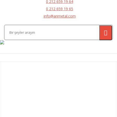
0 212 659 19 64
0 212 659 19 65
info@arimetal.com
Kategoriler
Ahşap Banklar
Aynalar
Banyo Aksesuarları