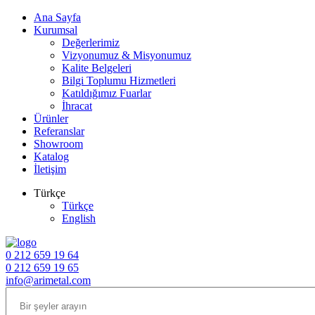
Ana Sayfa
Kurumsal
Değerlerimiz
Vizyonumuz & Misyonumuz
Kalite Belgeleri
Bilgi Toplumu Hizmetleri
Katıldığımız Fuarlar
İhracat
Ürünler
Referanslar
Showroom
Katalog
İletişim
Türkçe
Türkçe
English
0 212 659 19 64
0 212 659 19 65
info@arimetal.com