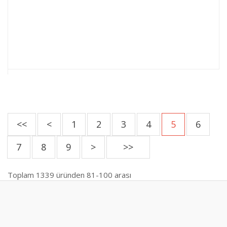
<<
<
1
2
3
4
5
6
7
8
9
>
>>
Toplam
1339
üründen
81-100
arası