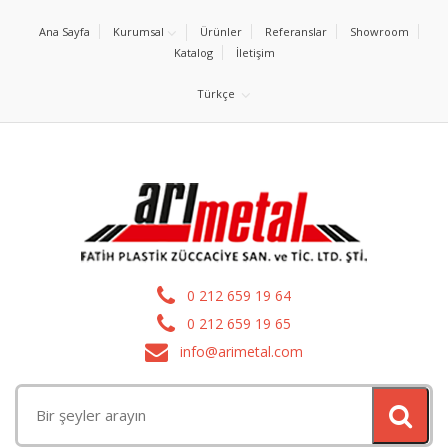
Ana Sayfa
Kurumsal
Ürünler
Referanslar
Showroom
Katalog
İletişim
Türkçe
0 212 659 19 64
0 212 659 19 65
info@arimetal.com