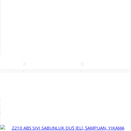
Sinek Öldürücüler
Şemsiyelik ve Portmanto Askıları
Taşıma Arabaları ve Paletler
Temizlik Arabaları
Ürünler
Sabunluk Ve Köpük Vericiler
T Çekmeli Sıvı Sabunluklar
Ankastre Sıvı Sabun ve Köpük Vericiler
T Çekmeli Sıvı
Sabunluklar
Paslanmaz Sabun ve Köpük Vericiler
Plastik
Sıvı Sabun ve Köpük Vericiler
Köpük Vericiler
Fotoselli
Sıvı Sabunluklar
Fotoselli Otomatik Köpük Vericiler
Grid
List