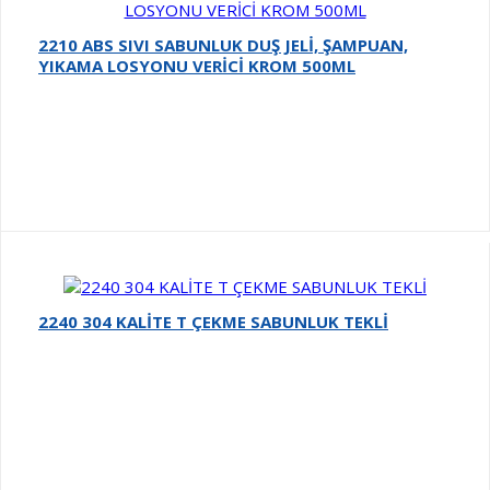
2211 - SIVI SABUNLUK LOSYON VERİCİ TEKLİ
2212 - SIVI SABUNLUK VE LOSYON VERİCİ KROM
2213 - SIVI SABUNLUK VE LOSYON VERİCİ BEYAZ
BEYAZ
ÇİFTLİ
ÇİFTLİ
2210 ABS SIVI SABUNLUK DUŞ JELİ, ŞAMPUAN,
YIKAMA LOSYONU VERİCİ KROM 500ML
2240 304 KALİTE T ÇEKME SABUNLUK TEKLİ