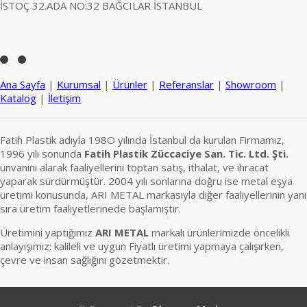
İSTOÇ 32.ADA NO:32 BAĞCILAR İSTANBUL
Ana Sayfa
|
Kurumsal
|
Ürünler
|
Referanslar
|
Showroom
|
Katalog
|
İletişim
Fatih Plastik adıyla 198O yılında İstanbul da kurulan Firmamız,
1996 yılı sonunda
Fatih Plastik Züccaciye San. Tic. Ltd. Şti.
ünvanını alarak faaliyellerini toptan satış, ithalat, ve ihracat
yaparak sürdürmüştür. 2004 yılı sonlarına doğru ise metal eşya
üretimi konusunda, ARI METAL markasıyla diğer faaliyellerinin yanı
sıra üretim faaliyetlerinede başlamıştır.
Üretimini yaptığımız
ARI METAL
markalı ürünlerimizde öncelikli
anlayışımız; kalileli ve uygun Fiyatlı üretimi yapmaya çalışırken,
çevre ve insan sağlığını gözetmektir.