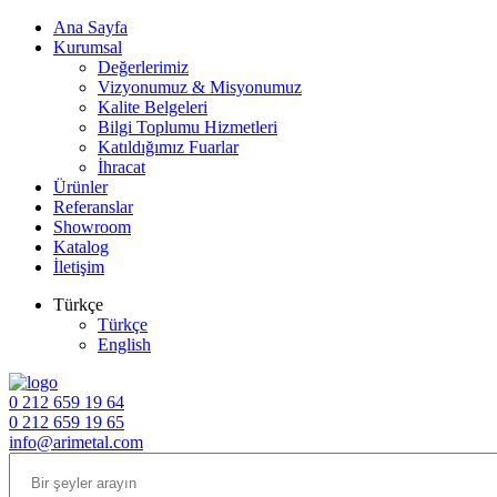
Ana Sayfa
Kurumsal
Değerlerimiz
Vizyonumuz & Misyonumuz
Kalite Belgeleri
Bilgi Toplumu Hizmetleri
Katıldığımız Fuarlar
İhracat
Ürünler
Referanslar
Showroom
Katalog
İletişim
Türkçe
Türkçe
English
0 212 659 19 64
0 212 659 19 65
info@arimetal.com