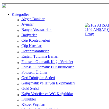
Kategoriler
Ahşap Banklar
Aynalar
Banyo Aksesuarları
2102 AHŞAP 
Detay
Bariyerler
Çöp Konteynerleri
Çöp Kovaları
Dezenfektanlıklar
Engelli Tutunma Barları
Fotoselli Otomatik Kağıt Vericiler
Fotoselli Otomatik El Kurutucular
Fotoselli Ürünler
Geri Dönüşüm Setleri
Galoşmatik ve Hijyen Ekipmanları
Gold Serisi
Kağıt Vericiler ve WC Kağıtlıklar
Küllükler
Klozet Fırçaları