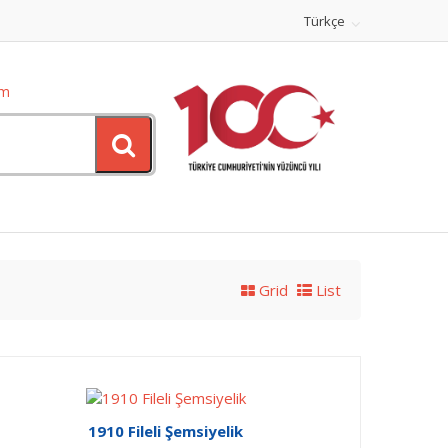
Türkçe
om
Grid
List
1910 Fileli Şemsiyelik