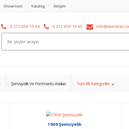
Showroom
Katalog
İletişim
0 212 659 19 64
0 212 659 19 65
info@arimetal.c
r
Şemsiyelik Ve Portmanto Askıları
Tüm Alt Kategoriler
1909 Şemsiyelik