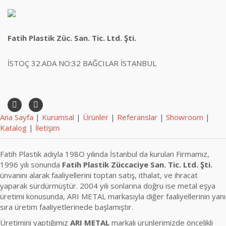
Fatih Plastik Züc. San. Tic. Ltd. Şti.
İSTOÇ 32.ADA NO:32 BAĞCILAR İSTANBUL
Ana Sayfa
|
Kurumsal
|
Ürünler
|
Referanslar
|
Showroom
|
Katalog
|
İletişim
Fatih Plastik adıyla 198O yılında İstanbul da kurulan Firmamız,
1996 yılı sonunda
Fatih Plastik Züccaciye San. Tic. Ltd. Şti.
ünvanını alarak faaliyellerini toptan satış, ithalat, ve ihracat
yaparak sürdürmüştür. 2004 yılı sonlarına doğru ise metal eşya
üretimi konusunda, ARI METAL markasıyla diğer faaliyellerinin yanı
sıra üretim faaliyetlerinede başlamıştır.
Üretimini yaptığımız
ARI METAL
markalı ürünlerimizde öncelikli