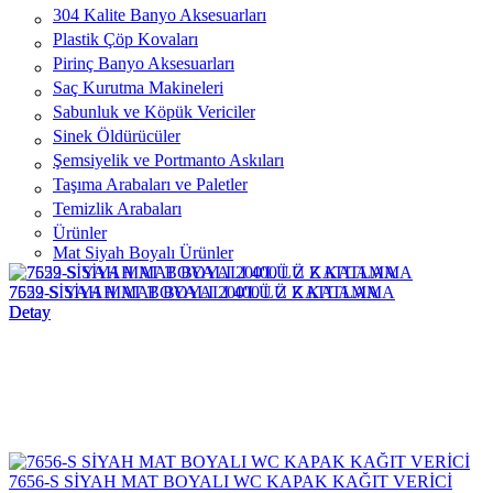
304 Kalite Banyo Aksesuarları
Plastik Çöp Kovaları
Pirinç Banyo Aksesuarları
Saç Kurutma Makineleri
Sabunluk ve Köpük Vericiler
Sinek Öldürücüler
Şemsiyelik ve Portmanto Askıları
Taşıma Arabaları ve Paletler
Temizlik Arabaları
Ürünler
Mat Siyah Boyalı Ürünler
7659-S SİYAH MAT BOYALI 400'LÜ Z KATLAMA
7522 SİYAH MAT BOYALI 200'LÜ Z KATLAMA
Detay
Detay
7656-S SİYAH MAT BOYALI WC KAPAK KAĞIT VERİCİ