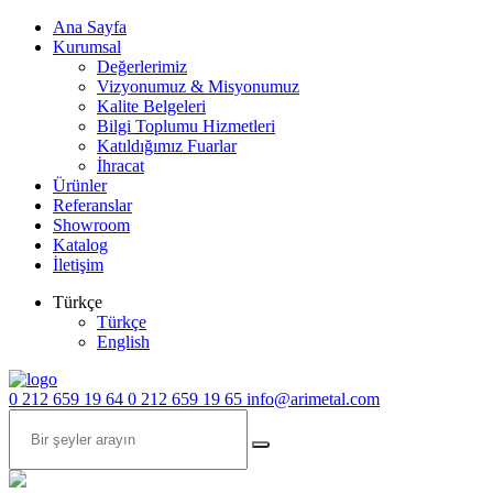
Ana Sayfa
Kurumsal
Değerlerimiz
Vizyonumuz & Misyonumuz
Kalite Belgeleri
Bilgi Toplumu Hizmetleri
Katıldığımız Fuarlar
İhracat
Ürünler
Referanslar
Showroom
Katalog
İletişim
Türkçe
Türkçe
English
0 212 659 19 64
0 212 659 19 65
info@arimetal.com