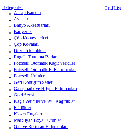
Kategoriler
Grid
List
Ahşap Banklar
Aynalar
Banyo Aksesuarları
Bariyerler
Çöp Konteynerleri
Çöp Kovaları
Dezenfektanlıklar
Engelli Tutunma Barları
Fotoselli Otomatik Kağıt Vericiler
Fotoselli Otomatik El Kurutucular
Fotoselli Ürünler
Geri Dönüşüm Setleri
Galoşmatik ve Hijyen Ekipmanları
Gold Serisi
Kağıt Vericiler ve WC Kağıtlıklar
Küllükler
Klozet Fırçaları
Mat Siyah Boyalı Ürünler
Otel ve Restoran Ekipmanları