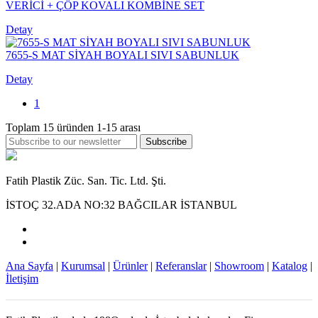
VERİCİ + ÇÖP KOVALI KOMBİNE SET
Detay
7655-S MAT SİYAH BOYALI SIVI SABUNLUK
Detay
1
Toplam
15
üründen
1-15
arası
Subscribe
Fatih Plastik Züc. San. Tic. Ltd. Şti.
İSTOÇ 32.ADA NO:32 BAĞCILAR İSTANBUL
Ana Sayfa
|
Kurumsal
|
Ürünler
|
Referanslar
|
Showroom
|
Katalog
|
İletişim