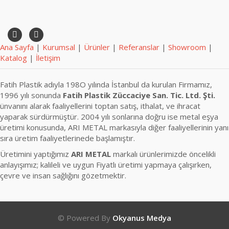
Ana Sayfa
|
Kurumsal
|
Ürünler
|
Referanslar
|
Showroom
|
Katalog
|
İletişim
Fatih Plastik adıyla 198O yılında İstanbul da kurulan Firmamız,
1996 yılı sonunda
Fatih Plastik Züccaciye San. Tic. Ltd. Şti.
ünvanını alarak faaliyellerini toptan satış, ithalat, ve ihracat
yaparak sürdürmüştür. 2004 yılı sonlarına doğru ise metal eşya
üretimi konusunda, ARI METAL markasıyla diğer faaliyellerinin yanı
sıra üretim faaliyetlerinede başlamıştır.
Üretimini yaptığımız
ARI METAL
markalı ürünlerimizde öncelikli
anlayışımız; kalileli ve uygun Fiyatlı üretimi yapmaya çalışırken,
çevre ve insan sağlığını gözetmektir.
© Powered By
Okyanus Medya