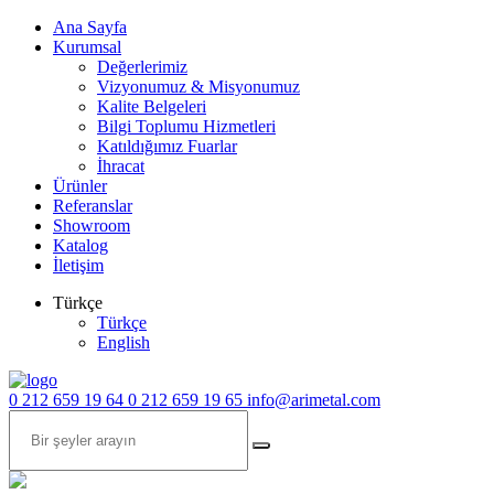
Ana Sayfa
Kurumsal
Değerlerimiz
Vizyonumuz & Misyonumuz
Kalite Belgeleri
Bilgi Toplumu Hizmetleri
Katıldığımız Fuarlar
İhracat
Ürünler
Referanslar
Showroom
Katalog
İletişim
Türkçe
Türkçe
English
0 212 659 19 64
0 212 659 19 65
info@arimetal.com