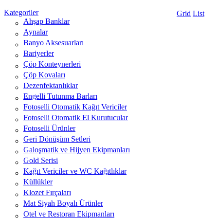
Kategoriler
Grid
List
Ahşap Banklar
Aynalar
Banyo Aksesuarları
Bariyerler
Çöp Konteynerleri
Çöp Kovaları
Dezenfektanlıklar
Engelli Tutunma Barları
Fotoselli Otomatik Kağıt Vericiler
Fotoselli Otomatik El Kurutucular
Fotoselli Ürünler
Geri Dönüşüm Setleri
Galoşmatik ve Hijyen Ekipmanları
Gold Serisi
Kağıt Vericiler ve WC Kağıtlıklar
Küllükler
Klozet Fırçaları
Mat Siyah Boyalı Ürünler
Otel ve Restoran Ekipmanları