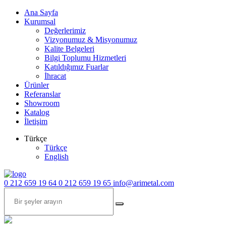
Ana Sayfa
Kurumsal
Değerlerimiz
Vizyonumuz & Misyonumuz
Kalite Belgeleri
Bilgi Toplumu Hizmetleri
Katıldığımız Fuarlar
İhracat
Ürünler
Referanslar
Showroom
Katalog
İletişim
Türkçe
Türkçe
English
0 212 659 19 64
0 212 659 19 65
info@arimetal.com