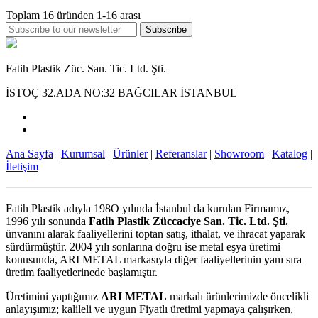
Toplam
16
üründen
1-16
arası
Subscribe
Fatih Plastik Züc. San. Tic. Ltd. Şti.
İSTOÇ 32.ADA NO:32 BAĞCILAR İSTANBUL
Ana Sayfa
|
Kurumsal
|
Ürünler
|
Referanslar
|
Showroom
|
Katalog
|
İletişim
Fatih Plastik adıyla 198O yılında İstanbul da kurulan Firmamız,
1996 yılı sonunda
Fatih Plastik Züccaciye San. Tic. Ltd. Şti.
ünvanını alarak faaliyellerini toptan satış, ithalat, ve ihracat yaparak
sürdürmüştür. 2004 yılı sonlarına doğru ise metal eşya üretimi
konusunda, ARI METAL markasıyla diğer faaliyellerinin yanı sıra
üretim faaliyetlerinede başlamıştır.
Üretimini yaptığımız
ARI METAL
markalı ürünlerimizde öncelikli
anlayışımız; kalileli ve uygun Fiyatlı üretimi yapmaya çalışırken,