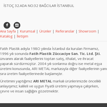
İSTOÇ 32.ADA NO:32 BAĞCILAR İSTANBUL
Ana Sayfa
|
Kurumsal
|
Ürünler
|
Referanslar
|
Showroom
|
Katalog
|
İletişim
Fatih Plastik adıyla 198O yılında İstanbul da kurulan Firmamız,
1996 yılı sonunda
Fatih Plastik Züccaciye San. Tic. Ltd. Şti.
ünvanını alarak faaliyellerini toptan satış, ithalat, ve ihracat
yaparak sürdürmüştür. 2004 yılı sonlarına doğru ise metal eşya
üretimi konusunda, ARI METAL markasıyla diğer faaliyellerinin yanı
sıra üretim faaliyetlerinede başlamıştır.
Üretimini yaptığımız
ARI METAL
markalı ürünlerimizde öncelikli
anlayışımız; kalileli ve uygun Fiyatlı üretimi yapmaya çalışırken,
çevre ve insan sağlığını gözetmektir.