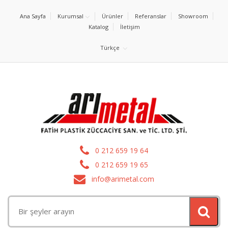
Ana Sayfa
Kurumsal
Ürünler
Referanslar
Showroom
Katalog
İletişim
Türkçe
0 212 659 19 64
0 212 659 19 65
info@arimetal.com