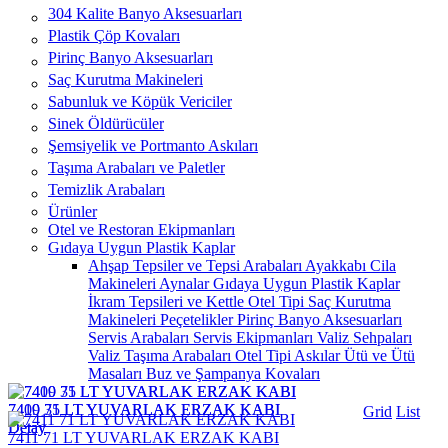
304 Kalite Banyo Aksesuarları
Plastik Çöp Kovaları
Pirinç Banyo Aksesuarları
Saç Kurutma Makineleri
Sabunluk ve Köpük Vericiler
Sinek Öldürücüler
Şemsiyelik ve Portmanto Askıları
Taşıma Arabaları ve Paletler
Temizlik Arabaları
Ürünler
Otel ve Restoran Ekipmanları
Gıdaya Uygun Plastik Kaplar
Ahşap Tepsiler ve Tepsi Arabaları
Ayakkabı Cila
Makineleri
Aynalar
Gıdaya Uygun Plastik Kaplar
İkram Tepsileri ve Kettle
Otel Tipi Saç Kurutma
Makineleri
Peçetelikler
Pirinç Banyo Aksesuarları
Servis Arabaları
Servis Ekipmanları
Valiz Sehpaları
Valiz Taşıma Arabaları
Otel Tipi Askılar
Ütü ve Ütü
Masaları
Buz ve Şampanya Kovaları
7409 71 LT YUVARLAK ERZAK KABI
7410 35 LT YUVARLAK ERZAK KABI
Grid
List
Detay
Detay
7411 71 LT YUVARLAK ERZAK KABI