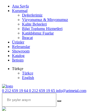
Ana Sayfa
Kurumsal
Değerlerimiz
Vizyonumuz & Misyonumuz
Kalite Belgeleri
Bilgi Toplumu Hizmetleri
Katıldığımız Fuarlar
İhracat
Ürünler
Referanslar
Showroom
Katalog
İletişim
Türkçe
Türkçe
English
0 212 659 19 64
0 212 659 19 65
info@arimetal.com