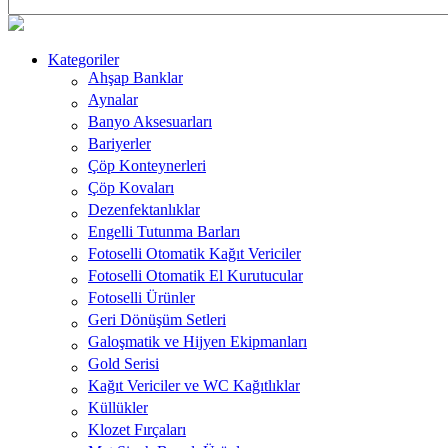
Kategoriler
Ahşap Banklar
Aynalar
Banyo Aksesuarları
Bariyerler
Çöp Konteynerleri
Çöp Kovaları
Dezenfektanlıklar
Engelli Tutunma Barları
Fotoselli Otomatik Kağıt Vericiler
Fotoselli Otomatik El Kurutucular
Fotoselli Ürünler
Geri Dönüşüm Setleri
Galoşmatik ve Hijyen Ekipmanları
Gold Serisi
Kağıt Vericiler ve WC Kağıtlıklar
Küllükler
Klozet Fırçaları