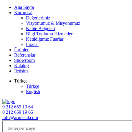
Ana Sayfa
Kurumsal
Değerlerimiz
Vizyonumuz & Misyonumuz
Kalite Belgeleri
Bilgi Toplumu Hizmetleri
Katıldığımız Fuarlar
İhracat
Ürünler
Referanslar
Showroom
Katalog
İletişim
Türkçe
Türkçe
English
0 212 659 19 64
0 212 659 19 65
info@arimetal.com