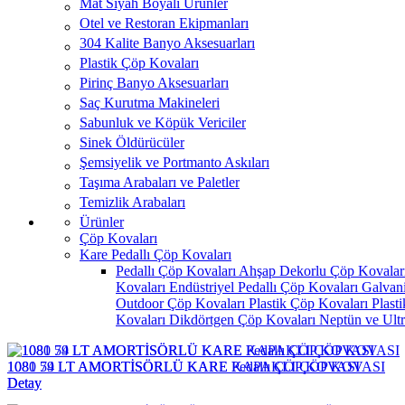
Mat Siyah Boyalı Ürünler
Otel ve Restoran Ekipmanları
304 Kalite Banyo Aksesuarları
Plastik Çöp Kovaları
Pirinç Banyo Aksesuarları
Saç Kurutma Makineleri
Sabunluk ve Köpük Vericiler
Sinek Öldürücüler
Şemsiyelik ve Portmanto Askıları
Taşıma Arabaları ve Paletler
Temizlik Arabaları
Ürünler
Çöp Kovaları
Kare Pedallı Çöp Kovaları
Pedallı Çöp Kovaları
Ahşap Dekorlu Çöp Kovalar
Kovaları
Endüstriyel Pedallı Çöp Kovaları
Galvan
Outdoor Çöp Kovaları
Plastik Çöp Kovaları
Plast
Kovaları
Dikdörtgen Çöp Kovaları
Neptün ve Ult
1080 79 LT AMORTİSÖRLÜ KARE Pedallı ÇÖP KOVASI
1081 54 LT AMORTİSÖRLÜ KARE KAPAKLI ÇÖP KOVASI
Detay
Detay