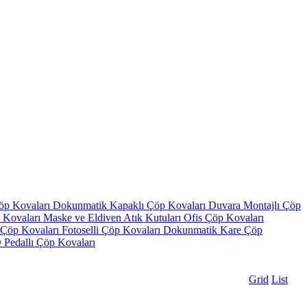
Çöp Kovaları
Dokunmatik Kapaklı Çöp Kovaları
Duvara Montajlı Çöp
 Kovaları
Maske ve Eldiven Atık Kutuları
Ofis Çöp Kovaları
ı Çöp Kovaları
Fotoselli Çöp Kovaları
Dokunmatik Kare Çöp
Pedallı Çöp Kovaları
Grid
List