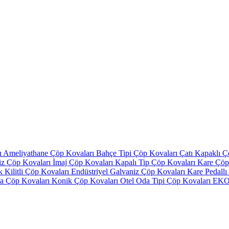
ı
Ameliyathane Çöp Kovaları
Bahçe Tipi Çöp Kovaları
Çatı Kapaklı 
iz Çöp Kovaları
İmaj Çöp Kovaları
Kapalı Tip Çöp Kovaları
Kare Çöp
ik Kilitli Çöp Kovaları
Endüstriyel Galvaniz Çöp Kovaları
Kare Pedall
ra Çöp Kovaları
Konik Çöp Kovaları
Otel Oda Tipi Çöp Kovaları
EKO 