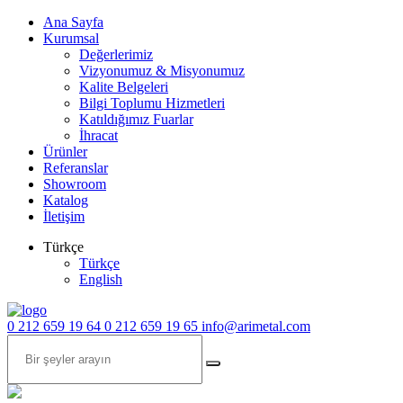
Ana Sayfa
Kurumsal
Değerlerimiz
Vizyonumuz & Misyonumuz
Kalite Belgeleri
Bilgi Toplumu Hizmetleri
Katıldığımız Fuarlar
İhracat
Ürünler
Referanslar
Showroom
Katalog
İletişim
Türkçe
Türkçe
English
0 212 659 19 64
0 212 659 19 65
info@arimetal.com