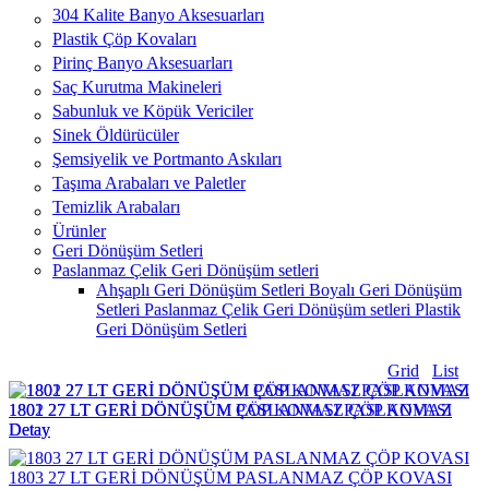
304 Kalite Banyo Aksesuarları
Plastik Çöp Kovaları
Pirinç Banyo Aksesuarları
Saç Kurutma Makineleri
Sabunluk ve Köpük Vericiler
Sinek Öldürücüler
Şemsiyelik ve Portmanto Askıları
Taşıma Arabaları ve Paletler
Temizlik Arabaları
Ürünler
Geri Dönüşüm Setleri
Paslanmaz Çelik Geri Dönüşüm setleri
Ahşaplı Geri Dönüşüm Setleri
Boyalı Geri Dönüşüm
Setleri
Paslanmaz Çelik Geri Dönüşüm setleri
Plastik
Geri Dönüşüm Setleri
Grid
List
1801 27 LT GERİ DÖNÜŞÜM ÇÖP KOVASI PASLANMAZ
1802 27 LT GERİ DÖNÜŞÜM PASLANMAZ ÇÖP KOVASI
Detay
Detay
1803 27 LT GERİ DÖNÜŞÜM PASLANMAZ ÇÖP KOVASI